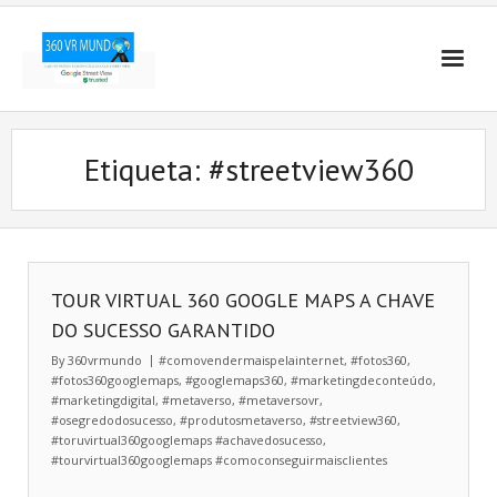
Etiqueta:
#streetview360
TOUR VIRTUAL 360 GOOGLE MAPS A CHAVE
DO SUCESSO GARANTIDO
By
360vrmundo
#comovendermaispelainternet
,
#fotos360
,
#fotos360googlemaps
,
#googlemaps360
,
#marketingdeconteúdo
,
#marketingdigital
,
#metaverso
,
#metaversovr
,
#osegredodosucesso
,
#produtosmetaverso
,
#streetview360
,
#toruvirtual360googlemaps #achavedosucesso
,
#tourvirtual360googlemaps #comoconseguirmaisclientes