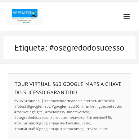
Etiqueta:
#osegredodosucesso
TOUR VIRTUAL 360 GOOGLE MAPS A CHAVE
DO SUCESSO GARANTIDO
By
360vrmundo
#comovendermaispelainternet
,
#fotos360
,
#fotos360googlemaps
,
#googlemaps360
,
#marketingdeconteúdo
,
#marketingdigital
,
#metaverso
,
#metaversovr
,
#osegredodosucesso
,
#produtosmetaverso
,
#streetview360
,
#toruvirtual360googlemaps #achavedosucesso
,
#tourvirtual360googlemaps #comoconseguirmaisclientes