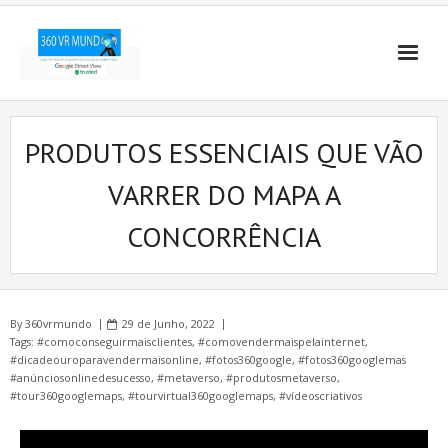
PRODUTOS ESSENCIAIS QUE VÃO
VARRER DO MAPA A
CONCORRÊNCIA
By
360vrmundo
29 de Junho, 2022
Tags:
#comoconseguirmaisclientes
,
#comovendermaispelainternet
,
#dicadeouroparavendermaisonline
,
#fotos360google
,
#fotos360googlemas
#anúnciosonlinedesucesso
,
#metaverso
,
#produtosmetaverso
,
#tour360googlemaps
,
#tourvirtual360googlemaps
,
#vídeoscriativos