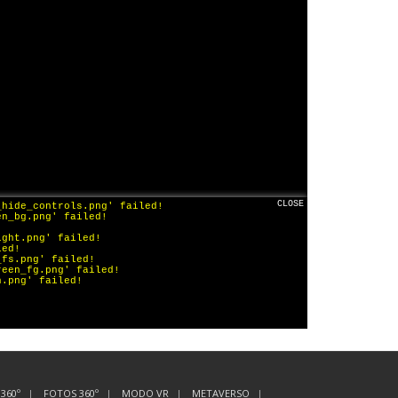
360º
FOTOS 360º
MODO VR
METAVERSO