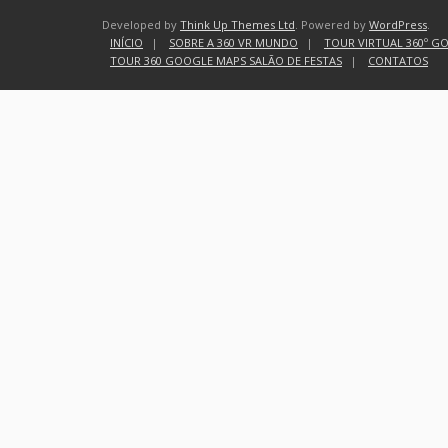
Developed by
Think Up Themes Ltd
. Powered by
WordPress
.
INÍCIO
SOBRE A 360 VR MUNDO
TOUR VIRTUAL 360º G
TOUR 360 GOOGLE MAPS SALÃO DE FESTAS
CONTATOS